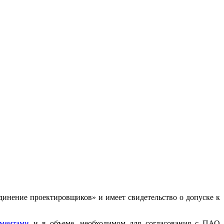
инение проектировщиков» и имеет свидетельство о допуске к
ментами
и в объеме, необходимом для согласования с ПАО