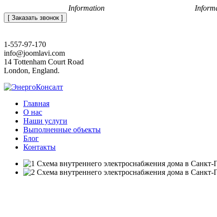
+7 (812) 648-50-05
Information
office@energoconsult.spb.ru
Inform
[ Заказать звонок ]
1-557-97-170
info@joomlavi.com
14 Tottenham Court Road
London, England.
Главная
О нас
Наши услуги
Выполненные объекты
Блог
Контакты