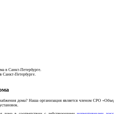
ома
снабжения дома? Наша организация является членом СРО «Объед
установок.
ия дома в соответствии с действующими
нормативными доку