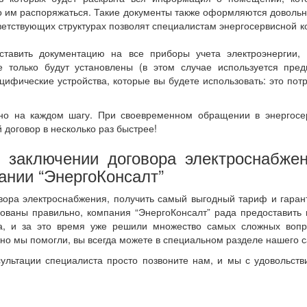
во им распоряжаться. Такие документы также оформляются довольн
ветствующих структурах позволят специалистам энергосервисной 
тавить документацию на все приборы учета электроэнергии, 
только будут установлены (в этом случае используется пред
цифические устройства, которые вы будете использовать: это пот
ьно на каждом шагу. При своевременном обращении в энергосе
договор в несколько раз быстрее!
заключении договора электроснабже
ании “ЭнергоКонсалт”
овора электроснабжения, получить самый выгодный тариф и гаран
ованы правильно, компания “ЭнергоКонсалт” рада предоставить
, и за это время уже решили множество самых сложных вопр
но мы помогли, вы всегда можете в специальном разделе нашего с
сультации специалиста просто позвоните нам, и мы с удовольст