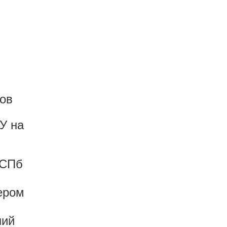
ов
У на
 СПб
ером
ний