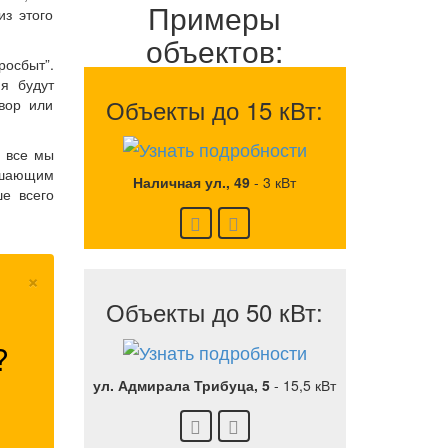
Примеры
из этого
объектов:
росбыт”.
я будут
Объекты до 15 кВт:
вор или
а все мы
вышающим
Наличная ул., 49
-
3 кВт
е всего
×
Объекты до 50 кВт:
?
ул. Адмирала Трибуца, 5
-
15,5 кВт