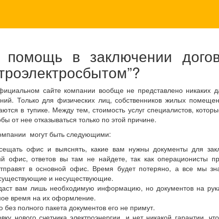
 помощь в заключении дого
етроэлектросбытом”?
официальном сайте компании вообще не представлено никаких 
ний. Только для физических лиц, собственников жилых помещен
ются в тупике. Между тем, стоимость услуг специалистов, котор
обы от нее отказываться только по этой причине.
компании могут быть следующими:
сещать офис и выяснять, какие вам нужны документы для зак
й офис, ответов вы там не найдете, так как операционисты п
тправят в основной офис. Время будет потеряно, а все мы зна
, существующие и несуществующие.
даст вам лишь необходимую информацию, но документов на рука
ное время на их оформление.
о без полного пакета документов его не примут.
ку нового счетчика электроэнергии, и нет никакой гарантии, чт