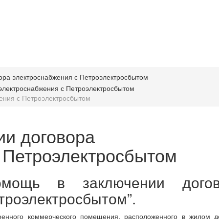
ения с Петроэлектросбытом
ии договора
 Петроэлектросбытом
омощь в заключении догов
троэлектросбытом”.
оенного коммерческого помещения, расположенного в жилом д