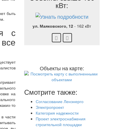
кВт:
жет быть
ом.
ул. Маяковского, 12
-
162 кВт
я с
 все
ществует
Объекты на карте:
алистов
атривает
ильного
Смотрите также:
новке на
уального
Согласование Ленэнерго
каких-то
Электропроект
Категория надежности
 в части
Проект электроснабжения
читывать
строительной площадки
орое вы