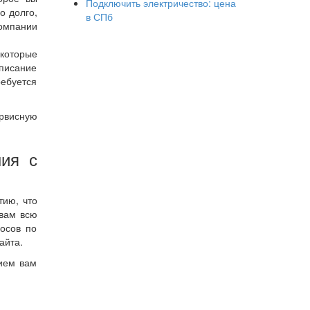
Подключить электричество: цена
о долго,
в СПб
компании
которые
писание
ребуется
рвисную
ния с
тию, что
 вам всю
осов по
айта.
вием вам