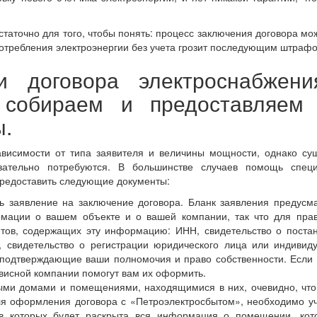
остаточно для того, чтобы понять: процесс заключения договора мо
потребления электроэнергии без учета грозит последующим штраф
 договора электроснабжени
: собираем и предоставляем
ы.
ависимости от типа заявителя и величины мощности, однако су
зательно потребуются. В большинстве случаев помощь специ
предоставить следующие документы:
ть заявление на заключение договора. Бланк заявления предусм
мации о вашем объекте и о вашей компании, так что для прав
тов, содержащих эту информацию: ИНН, свидетельство о поста
, свидетельство о регистрации юридического лица или индивид
 подтверждающие ваши полномочия и право собственности. Если 
рвисной компании помогут вам их оформить.
лыми домами и помещениями, находящимися в них, очевидно, что
для оформления договора с «Петроэлектросбытом», необходимо у
 в которых будет раскрыта вся информация о помещении, кот