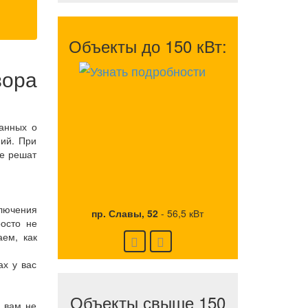
Объекты до 150 кВт:
вора
данных о
ий. При
ые решат
лючения
пр. Славы, 52
-
56,5 кВт
росто не
ем, как
х у вас
Объекты свыше 150
о вам не