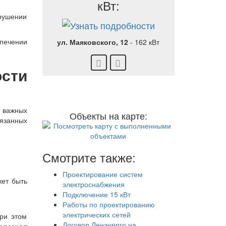
кВт:
рушении
печении
ул. Маяковского, 12
-
162 кВт
сти
а важных
Объекты на карте:
вязанных
Смотрите также:
Проектирование систем
жет быть
электроснабжения
Подключение 15 кВт
Работы по проектированию
электрических сетей
При этом
Договор Ленэнерго на
ерсонал