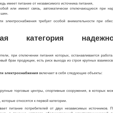
едь имеет питание от независимого источника питания,
собой или имеют связь, автоматически отключающуюся при на
 шин.
сти электроснабжения требует особой внимательности при обес
я категория надежно
ители, при отключении питания которых, останавливается работ
овый брак продукции, есть риск выхода из строя крупных взаимос
ти электроснабжения
включает в себя следующие объекты:
крупные торговые центры, спортивные сооружения, в которых мо
, которые относятся к первой категории.
вает питание потребителей от двух независимых источников. 
емя, в течение которого обслуживающий электротехнический п