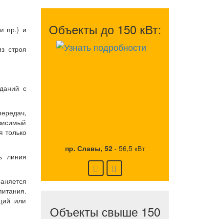
Объекты до 150 кВт:
и пр.) и
из строя
зданий с
передач,
висимый
я только
пр. Славы, 52
-
56,5 кВт
ь линия
раняется
питания.
ций или
Объекты свыше 150