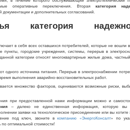
имые оперативные переключения. Вторая
категория над
й документации и дополнительных согласований.
я категория надежно
лючает в себя всех оставшихся потребителей, которые не вошли 
е пункты, городские учреждения, системы, перерыв в электрос
 данной категории относят многоквартирные жилые дома, частный
 от одного источника питания. Перерыв в электроснабжении потр
на время выполнения аварийно-восстановительных работ.
ывается множество факторов, оцениваются возможные риски, вы
ения при предоставленной нами информации можно и самостоя
ения
– далеко не единственная информация, которую вы
аполнении заявки на технологическое присоединение или вы хотите 
нение под ключ, звоните в
компанию «ЭнергоКонсалт
» по ука
 по оптимальной стоимости!