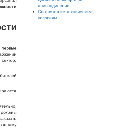
присоединение
ежности
Соответствие техническим
условиям
сти
в первые
набжении
 сектор,
ебителей
бираются
тельно,
 должны
заказать
занному