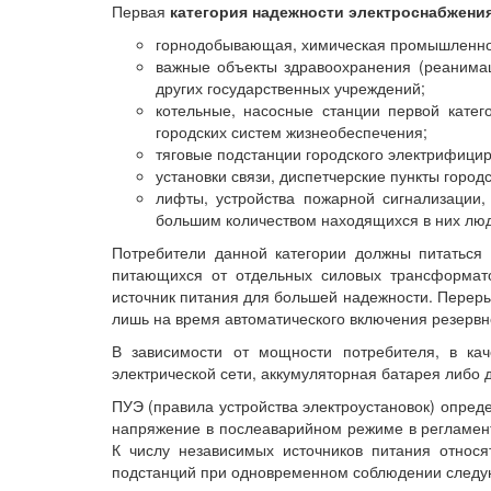
Первая
категория надежности электроснабжени
горнодобывающая, химическая промышленнос
важные объекты здравоохранения (реанимац
других государственных учреждений;
котельные, насосные станции первой катег
городских систем жизнеобеспечения;
тяговые подстанции городского электрифицир
установки связи, диспетчерские пункты горо
лифты, устройства пожарной сигнализации,
большим количеством находящихся в них лю
Потребители данной категории должны питаться 
питающихся от отдельных силовых трансформато
источник питания для большей надежности. Переры
лишь на время автоматического включения резервн
В зависимости от мощности потребителя, в кач
электрической сети, аккумуляторная батарея либо 
ПУЭ (правила устройства электроустановок) опреде
напряжение в послеаварийном режиме в регламент
К числу независимых источников питания относ
подстанций при одновременном соблюдении следу