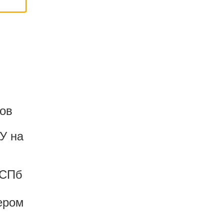
ов
У на
 СПб
ером