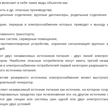
я
включает в себя такие виды объектов как:
ть и др. опасные производства;
ионные отделения, крупные диспансеры, родильные отделения 
ории, перерыв в электроснабжении которых приводит к выходу 
ованного транспорта;
дских систем, серверные помещения;
 противопожарные устройства, охранная сигнализация крупных 
дей.
от двух независимых источников питания - двух линий электро
ров. Наиболее опасные потребители могут иметь третий неза
в в электроснабжении потребителей первой категории разрешаетс
ого источника питания.
естве резервного источника электроснабжения может выступат
дизельный генератор.
ляет независимый источник питания как источник, на котором сох
ированных пределах при исчезновении его на другом источнике 
ятся две секции или системы шин одной или двух электротстан
ющих двух условий: