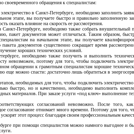
тво своевременного обращения к специалистам:
электричество в Санкт-Петербурге, необходимо заполнить заяв
льном этапе, вы получаете быстро и правильно заполненную за
ть оказать влияние на скорость ее рассмотрения.
в Санкт-Петербурге, необходимо также собрать внушительный па
ию, пакет документов может отличаться. Таким образом, быст
специалистам на начальном этапе, вы получаете квалифицир
 пакета документов существенно сокращает время рассмотрени
получение хороших технических условий.
етербурге, необходимо также получить и выполнить техниче
ту невозможен, поэтому для того, чтобы подключить электрич
нном обращении к грамотным специалистам хорошие технические
ию еще можно спасти: достаточно лишь обратиться в энергос
апов, необходимых для того, чтобы подключить электричество в
ько быстро, но и качественно, необходимо выполнить компл
дных материалов. При заказе услуги «под ключ» выполнение те
соответствующих согласований невозможно. После того, ка
ждое согласование отнимает много времени. Поэтому для того,
е ускорят этот процесс благодаря своим профессиональным каче
ербурге при помощи специалистов можно намного выгоднее и бы
слуги.