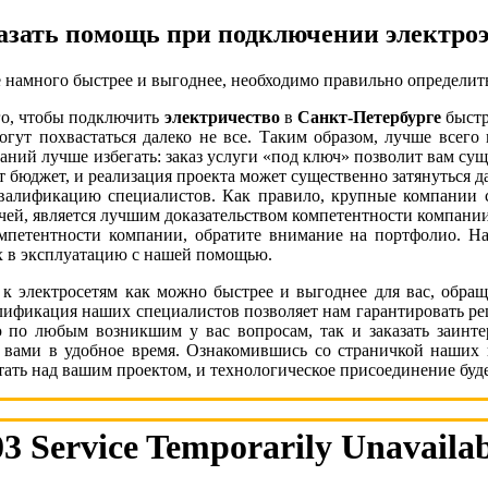
азать помощь при подключении электро
 намного быстрее и выгоднее, необходимо правильно определить
ого, чтобы подключить
электричество
в
Санкт-Петербурге
быстр
гут похвастаться далеко не все. Таким образом, лучше всег
ний лучше избегать: заказ услуги «под ключ» позволит вам сущ
ет бюджет, и реализация проекта может существенно затянуться
квалификацию специалистов. Как правило, крупные компании 
ей, является лучшим доказательством компетентности компании
омпетентности компании, обратите внимание на портфолио. Н
х в эксплуатацию с нашей помощью.
 к электросетям как можно быстрее и выгоднее для вас, обр
алификация наших специалистов позволяет нам гарантировать ре
 по любым возникшим у вас вопросам, так и заказать заинте
 вами в удобное время. Ознакомившись со страничкой наших 
ать над вашим проектом, и технологическое присоединение буде