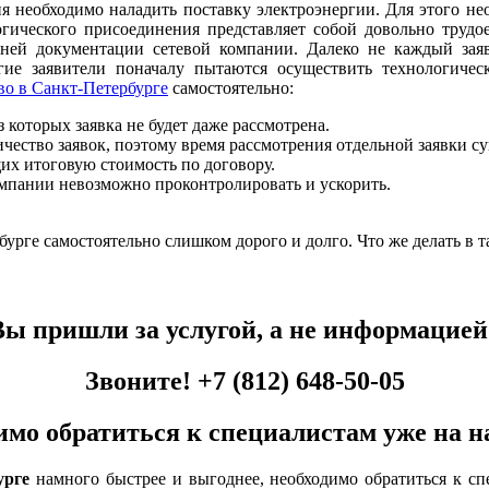
я необходимо наладить поставку электроэнергии. Для этого нео
огического присоединения представляет собой довольно труд
енней документации сетевой компании. Далеко не каждый за
гие заявители поначалу пытаются осуществить технологичес
во в Санкт-Петербурге
самостоятельно:
 которых заявка не будет даже рассмотрена.
ество заявок, поэтому время рассмотрения отдельной заявки су
х итоговую стоимость по договору.
мпании невозможно проконтролировать и ускорить.
бурге самостоятельно слишком дорого и долго. Что же делать в 
Вы пришли за услугой, а не информацией
Звоните!
+7 (812) 648-50-05
имо обратиться к специалистам уже на н
урге
намного быстрее и выгоднее, необходимо обратиться к с