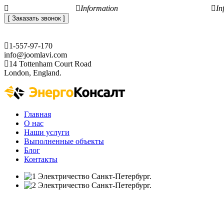
+7 (812) 648-50-05
Information
office@energoconsult.spb.ru
In
[ Заказать звонок ]
1-557-97-170
info@joomlavi.com
14 Tottenham Court Road
London, England.
Главная
О нас
Наши услуги
Выполненные объекты
Блог
Контакты