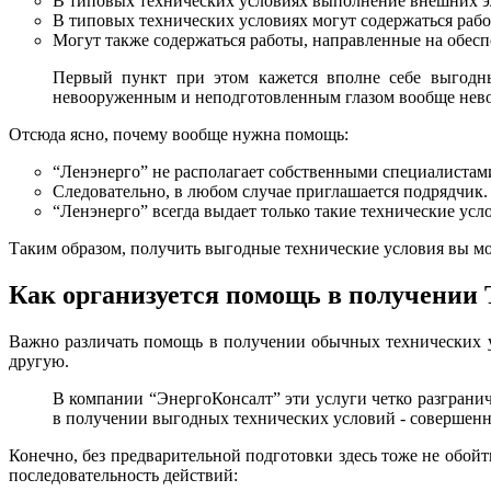
В типовых технических условиях выполнение внешних эл
В типовых технических условиях могут содержаться работ
Могут также содержаться работы, направленные на обес
Первый пункт при этом кажется вполне себе выгодным
невооруженным и неподготовленным глазом вообще нев
Отсюда ясно, почему вообще нужна помощь:
“Ленэнерго” не располагает собственными специалистами
Следовательно, в любом случае приглашается подрядчик. 
“Ленэнерго” всегда выдает только такие технические усл
Таким образом, получить выгодные технические условия вы м
Как организуется помощь в получении 
Важно различать помощь в получении обычных технических 
другую.
В компании “ЭнергоКонсалт” эти услуги четко разграни
в получении выгодных технических условий - совершенно
Конечно, без предварительной подготовки здесь тоже не обойт
последовательность действий: