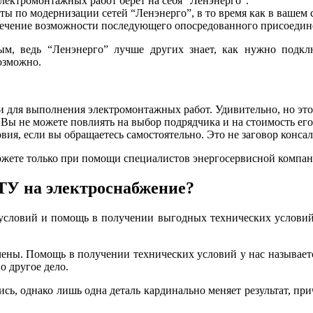
ектромонтажных работ берет на себя “Ленэнерго”.
ы по модернизации сетей “Ленэнерго”, в то время как в вашем с
печение возможности последующего опосредованного присоединен
, ведь “Ленэнерго” лучше других знает, как нужно подключ
озможно.
 для выполнения электромонтажных работ. Удивительно, но это 
Вы не можете повлиять на выбор подрядчика и на стоимость его 
овия, если вы обращаетесь самостоятельно. Это не заговор конса
ожете только при помощи специалистов энергосервисной компан
ТУ на электроснабжение?
условий и помощь в получении выгодных технических условий.
чены. Помощь в получении технических условий у нас называет
 другое дело.
ись, однако лишь одна деталь кардинально меняет результат, пр