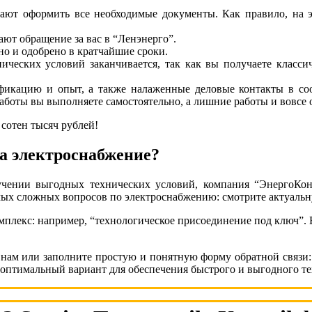
ают оформить все необходимые документы. Как правило, на э
ают обращение за вас в “Ленэнерго”.
о и одобрено в кратчайшие сроки.
еских условий заканчивается, так как вы получаете классич
икацию и опыт, а также налаженные деловые контакты в соо
аботы вы выполняете самостоятельно, а лишние работы и вовсе 
 сотен тысяч рублей!
а электроснабжение?
чении выгодных технических условий, компания “ЭнергоКо
самых сложных вопросов по электроснабжению: смотрите актуаль
омплекс: например, “технологическое присоединение под ключ”. В
 нам или заполните простую и понятную форму обратной связи:
оптимальный вариант для обеспечения быстрого и выгодного т