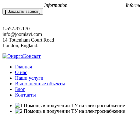
+7 (812) 648-50-05
Information
office@energoconsult.spb.ru
Inform
[ Заказать звонок ]
1-557-97-170
info@joomlavi.com
14 Tottenham Court Road
London, England.
Главная
О нас
Наши услуги
Выполненные объекты
Блог
Контакты