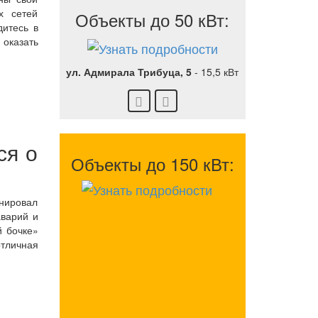
х сетей
Объекты до 50 кВт:
дитесь в
оказать
ул. Адмирала Трибуца, 5
-
15,5 кВт
ся о
Объекты до 150 кВт:
онировал
аварий и
й бочке»
отличная