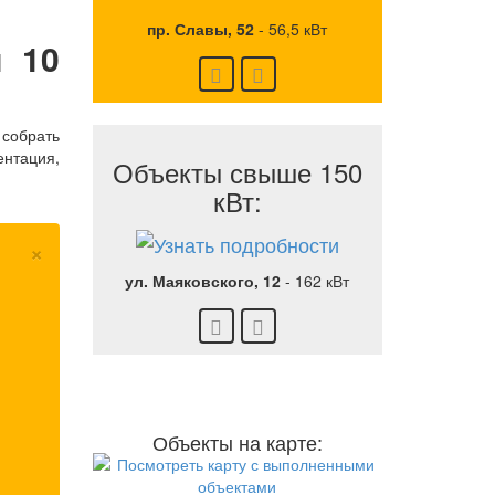
пр. Славы, 52
-
56,5 кВт
й 10
 собрать
ентация,
Объекты свыше 150
кВт:
×
ул. Маяковского, 12
-
162 кВт
Объекты на карте: