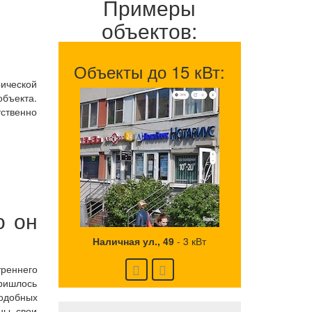
Примеры
объектов:
Объекты до 15 кВт:
рической
объекта.
тственно
о он
Наличная ул., 49
-
3 кВт
реннего
пришлось
подобных
аны свои