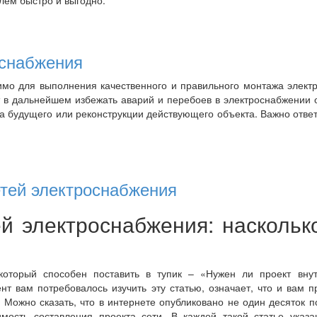
оснабжения
мо для выполнения качественного и правильного монтажа элект
т в дальнейшем избежать аварий и перебоев в электроснабжении 
та будущего или реконструкции действующего объекта. Важно отве
етей электроснабжения
й электроснабжения: наскольк
оторый способен поставить в тупик – «Нужен ли проект внут
нт вам потребовалось изучить эту статью, означает, что и вам 
. Можно сказать, что в интернете опубликовано не один десяток 
мость составления проекта сети. В каждой такой статье указ