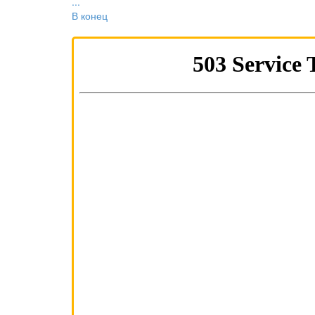
...
В конец