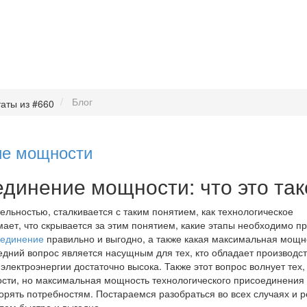
Блог
ие мощности
единение мощности: что это та
льностью, сталкивается с таким понятием, как технологическое
мает, что скрывается за этим понятием, какие этапы необходимо п
оединение
правильно и выгодно, а также какая максимальная мощн
едний вопрос является насущным для тех, кто обладает производст
лектроэнергии достаточно высока. Также этот вопрос волнует тех, 
сти, но максимальная мощность технологического присоединения
рять потребностям. Постараемся разобраться во всех случаях и р
лем быстро и выгодно.