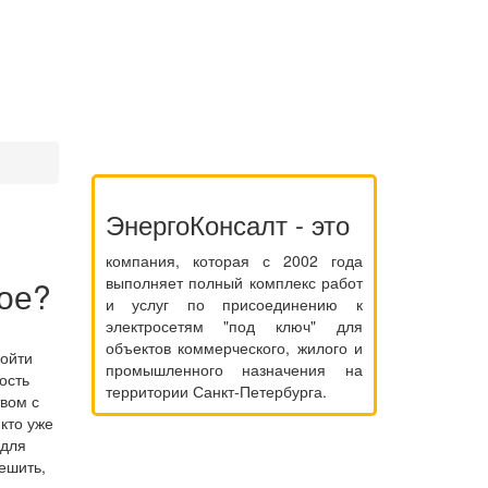
ЭнергоКонсалт - это
компания, которая с 2002 года
выполняет полный комплекс работ
кое?
и услуг по присоединению к
электросетям "под ключ" для
объектов коммерческого, жилого и
ройти
промышленного назначения на
ость
территории Санкт-Петербурга.
вом с
кто уже
 для
ешить,